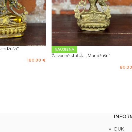
Mandžušri”
NAUJIENA
Žalvarinė statula „Mandžušri”
180,00
€
80,0
Į KREPŠELĮ
INFOR
DUK