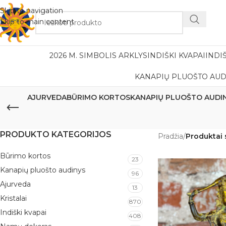
Nemok
Skip to navigation
Skip to main content
2026 M. SIMBOLIS ARKLYS
INDIŠKI KVAPAI
INDI
KANAPIŲ PLUOŠTO AUD
AJURVEDA
BŪRIMO KORTOS
KANAPIŲ PLUOŠTO AUDI
PRODUKTO KATEGORIJOS
Pradžia
/
Produktai
Būrimo kortos
23
Kanapių pluošto audinys
96
Ajurveda
13
Kristalai
870
Indiški kvapai
408