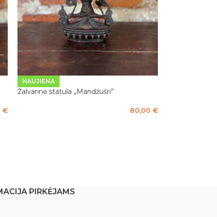
NAUJIENA
Žalvarinė statula „Mandžušri”
0
€
80,00
€
Į KREPŠELĮ
MACIJA PIRKĖJAMS