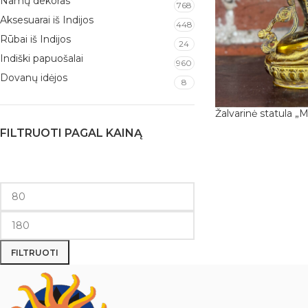
Namų dekoras
768
Aksesuarai iš Indijos
448
Rūbai iš Indijos
24
Indiški papuošalai
960
Dovanų idėjos
8
Žalvarinė statula „
FILTRUOTI PAGAL KAINĄ
Į KREPŠELĮ
FILTRUOTI