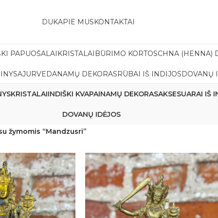
amas pristatymas į paštomatą apsiperkant už 30€!!
DUK
APIE MUS
KONTAKTAI
ŠKI PAPUOŠALAI
KRISTALAI
BŪRIMO KORTOS
CHNA (HENNA) 
INYS
AJURVEDA
NAMŲ DEKORAS
RŪBAI IŠ INDIJOS
DOVANŲ 
NYS
KRISTALAI
INDIŠKI KVAPAI
NAMŲ DEKORAS
AKSESUARAI IŠ I
DOVANŲ IDĖJOS
 su žymomis “Mandzusri”